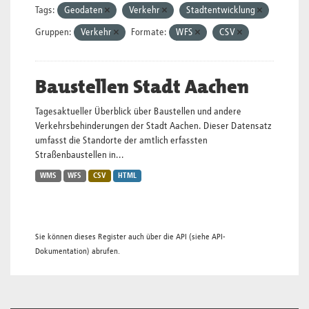
Tags:
Geodaten
Verkehr
Stadtentwicklung
Gruppen:
Verkehr
Formate:
WFS
CSV
Baustellen Stadt Aachen
Tagesaktueller Überblick über Baustellen und andere
Verkehrsbehinderungen der Stadt Aachen. Dieser Datensatz
umfasst die Standorte der amtlich erfassten
Straßenbaustellen in...
WMS
WFS
CSV
HTML
Sie können dieses Register auch über die
API
(siehe
API-
Dokumentation
) abrufen.