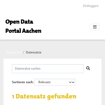
Skip to main content
Einloggen
Open Data
Portal Aachen
Sie sind hier
Datensätze
Sortieren nach
1 Datensatz gefunden