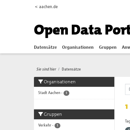
Skip to main content
< aachen.de
Open Data Por
Datensätze
Organisationen
Gruppen
Anw
Sie sind hier
Datensätze
Organisationen
Stadt Aachen
-
1
1
Gruppen
Tag
Verkehr
-
1