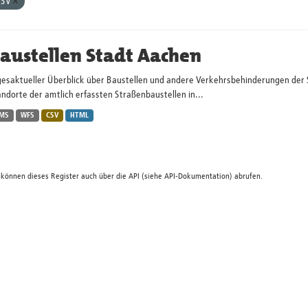
CSV
austellen Stadt Aachen
gesaktueller Überblick über Baustellen und andere Verkehrsbehinderungen der 
ndorte der amtlich erfassten Straßenbaustellen in...
MS
WFS
CSV
HTML
 können dieses Register auch über die
API
(siehe
API-Dokumentation
) abrufen.