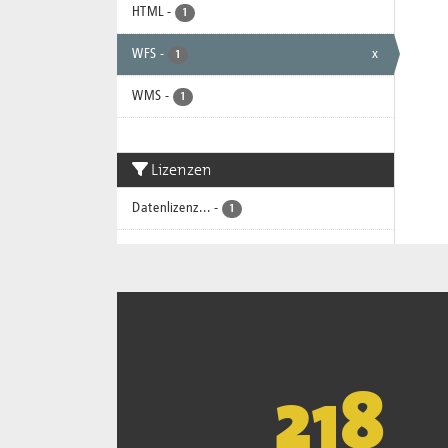
HTML
-
1
WFS
-
x
1
WMS
-
1
Lizenzen
Datenlizenz...
-
1
221