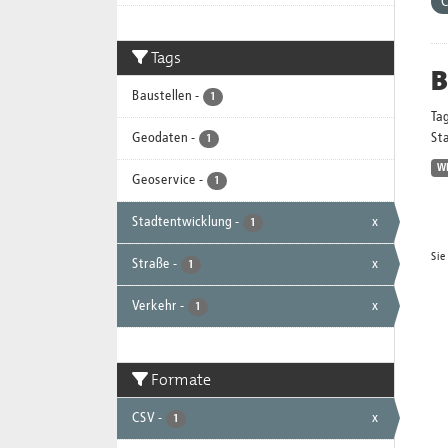
Tags
B
Baustellen
-
1
Ta
Geodaten
-
Sta
1
W
Geoservice
-
1
Stadtentwicklung
-
x
1
Sie
Straße
-
x
1
Verkehr
-
x
1
Formate
CSV
-
x
1