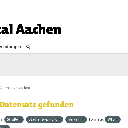
tal Aachen
endungen
 Datensatz gefunden
s:
Straße
Stadtentwicklung
Verkehr
Formate:
WFS