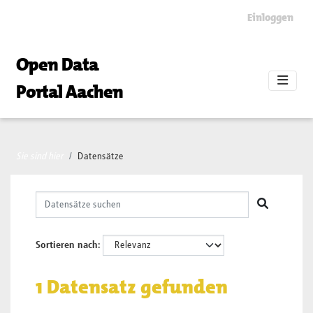
Skip to main content
Einloggen
Open Data
Portal Aachen
Sie sind hier
Datensätze
Sortieren nach
1 Datensatz gefunden