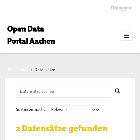
Skip to main content
Einloggen
Open Data
Portal Aachen
Sie sind hier
Datensätze
Sortieren nach
2 Datensätze gefunden