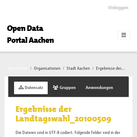
Skip to main content
Einloggen
Open Data
Portal Aachen
Sie sind hier
Organisationen
Stadt Aachen
Ergebnisse der...
Datensatz
Gruppen
Anwendungen
Ergebnisse der
Landtagswahl_20100509
Die Dateien sind in UTF-8 codiert. Folgende Felder sind in der