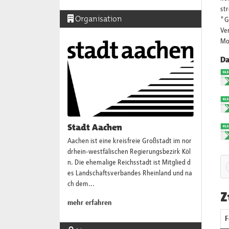
st
Organisation
"G
Ver
Mo
Da
Stadt Aachen
Aachen ist eine kreisfreie Großstadt im nor
drhein-westfälischen Regierungsbezirk Köl
n. Die ehemalige Reichsstadt ist Mitglied d
es Landschaftsverbandes Rheinland und na
ch dem...
Z
mehr erfahren
F