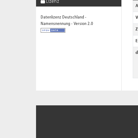
Lizenz
A
Datenlizenz Deutschland -
V
Namensnennung - Version 2.0
Z
E
d