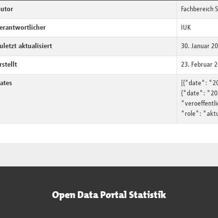
utor
Fachbereich 
erantwortlicher
IUK
uletzt aktualisiert
30. Januar 2
rstellt
23. Februar 
ates
[{"date": "2
{"date": "20
"veroeffentl
"role": "aktu
Open Data Portal Statistik