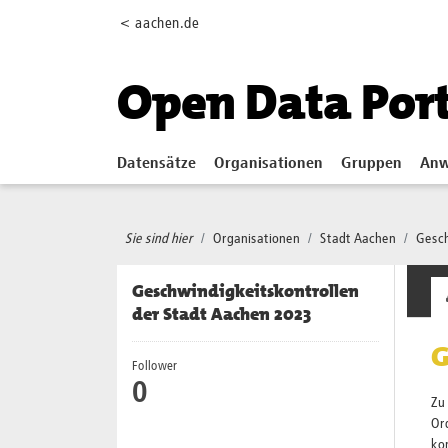
Skip to main content
< aachen.de
Open Data Por
Datensätze
Organisationen
Gruppen
Anw
Sie sind hier
Organisationen
Stadt Aachen
Gesch
Geschwindigkeitskontrollen
der Stadt Aachen 2023
G
Follower
0
Zu 
Or
kon