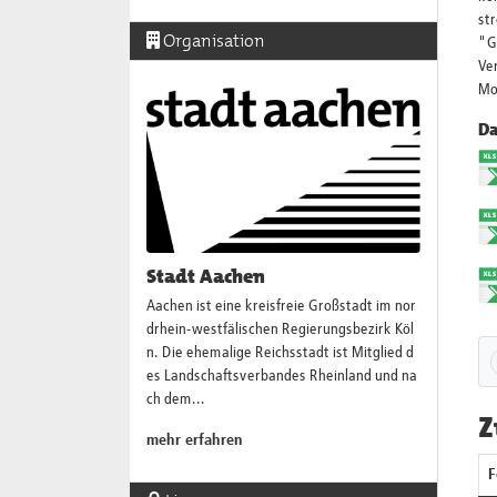
st
Organisation
"G
Ver
Mo
Da
Stadt Aachen
Aachen ist eine kreisfreie Großstadt im nor
drhein-westfälischen Regierungsbezirk Köl
n. Die ehemalige Reichsstadt ist Mitglied d
es Landschaftsverbandes Rheinland und na
ch dem...
Z
mehr erfahren
F