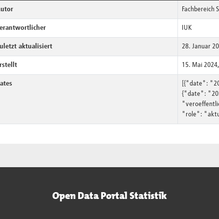
utor
Fachbereich 
erantwortlicher
IUK
uletzt aktualisiert
28. Januar 2
rstellt
15. Mai 2024
ates
[{"date": "2
{"date": "20
"veroeffentl
"role": "aktu
Open Data Portal Statistik