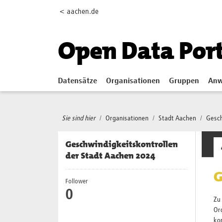
Skip to main content
< aachen.de
Open Data Por
Datensätze
Organisationen
Gruppen
Anw
Sie sind hier
Organisationen
Stadt Aachen
Gesch
Geschwindigkeitskontrollen
der Stadt Aachen 2024
G
Follower
0
Zu 
Or
kon