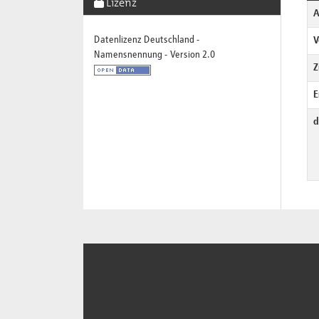
Lizenz
A
Datenlizenz Deutschland -
V
Namensnennung - Version 2.0
Z
E
d