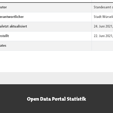
utor
Standesamt d
erantwortlicher
Stadt Würsel
uletzt aktualisiert
24. Juni 202
rstellt
22. Juni 202
ates
Open Data Portal Statistik