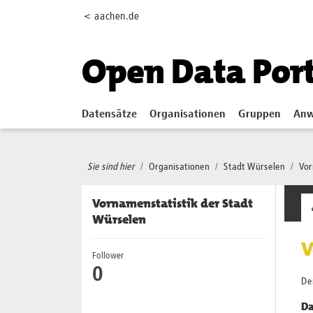
Skip to main content
< aachen.de
Open Data Por
Datensätze
Organisationen
Gruppen
Anw
Sie sind hier
Organisationen
Stadt Würselen
Vor
Vornamenstatistik der Stadt
Würselen
V
Follower
0
Der
Da