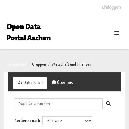
Skip to main content
Einloggen
Open Data
Portal Aachen
Sie sind hier
Gruppen
Wirtschaft und Finanzen
Datensätze
Über uns
Sortieren nach