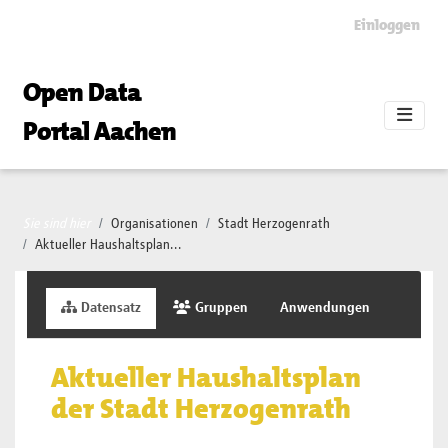
Skip to main content
Einloggen
Open Data
Portal Aachen
Sie sind hier
Organisationen
Stadt Herzogenrath
Aktueller Haushaltsplan...
Datensatz
Gruppen
Anwendungen
Aktueller Haushaltsplan
der Stadt Herzogenrath