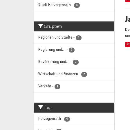
Stadt Herzogenrath
-
4
J
Gruppen
De
und
Regionen und Städte
-
4
P
Regierung und...
-
3
Bevölkerung und...
-
2
Wirtschaft und Finanzen
-
2
Verkehr
-
1
Tags
Herzogenrath
-
4