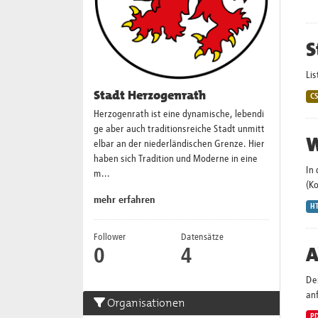
S
Lis
Stadt Herzogenrath
C
Herzogenrath ist eine dynamische, lebendi
ge aber auch traditionsreiche Stadt unmitt
W
elbar an der niederländischen Grenze. Hier
haben sich Tradition und Moderne in eine
In
m...
(K
mehr erfahren
H
Follower
Datensätze
A
0
4
Der
an
Organisationen
P