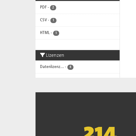
PDF
-
2
CSV
-
1
HTML
-
1
Lizenzen
Datenlizenz...
-
4
221