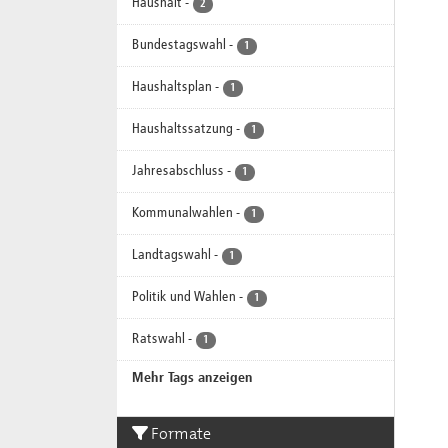
Haushalt
-
2
Bundestagswahl
-
1
Haushaltsplan
-
1
Haushaltssatzung
-
1
Jahresabschluss
-
1
Kommunalwahlen
-
1
Landtagswahl
-
1
Politik und Wahlen
-
1
Ratswahl
-
1
Mehr Tags anzeigen
Formate