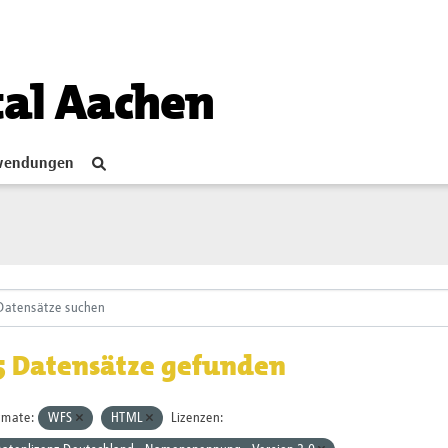
tal Aachen
endungen
5 Datensätze gefunden
rmate:
WFS
HTML
Lizenzen: