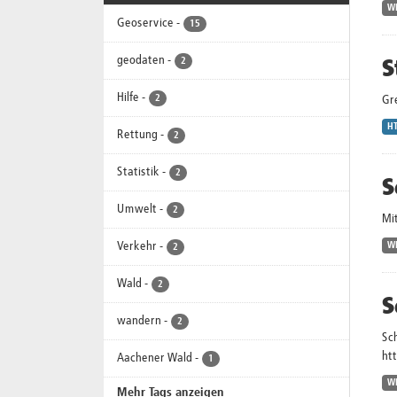
W
Geoservice
-
15
S
geodaten
-
2
Hilfe
-
2
Gr
H
Rettung
-
2
Statistik
-
2
S
Umwelt
-
2
Mit
Verkehr
-
W
2
Wald
-
2
S
wandern
-
2
Sc
ht
Aachener Wald
-
1
W
Mehr Tags anzeigen