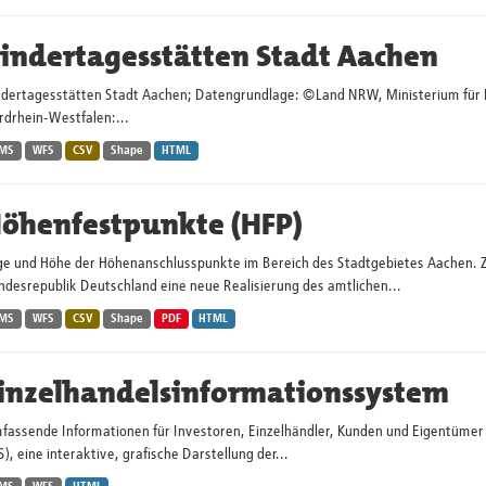
indertagesstätten Stadt Aachen
ndertagesstätten Stadt Aachen; Datengrundlage: ©Land NRW, Ministerium für Kin
rdrhein-Westfalen:...
MS
WFS
CSV
Shape
HTML
öhenfestpunkte (HFP)
ge und Höhe der Höhenanschlusspunkte im Bereich des Stadtgebietes Aachen. 
ndesrepublik Deutschland eine neue Realisierung des amtlichen...
MS
WFS
CSV
Shape
PDF
HTML
inzelhandelsinformationssystem
fassende Informationen für Investoren, Einzelhändler, Kunden und Eigentümer 
S), eine interaktive, grafische Darstellung der...