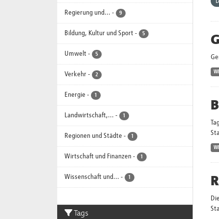
D
Regierung und...
-
9
Bildung, Kultur und Sport
-
G
5
Umwelt
-
5
Ge
W
Verkehr
-
2
Energie
-
1
B
Landwirtschaft,...
-
1
Ta
Sta
Regionen und Städte
-
1
W
Wirtschaft und Finanzen
-
1
R
Wissenschaft und...
-
1
Di
St
Tags