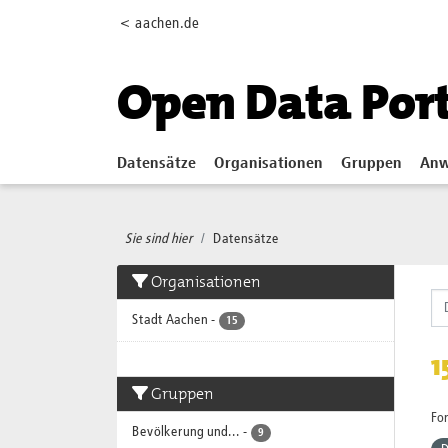
Skip to main content
< aachen.de
Open Data Por
Datensätze
Organisationen
Gruppen
Anw
Sie sind hier
Datensätze
Organisationen
Stadt Aachen
-
15
1
Gruppen
Fo
Bevölkerung und...
-
9