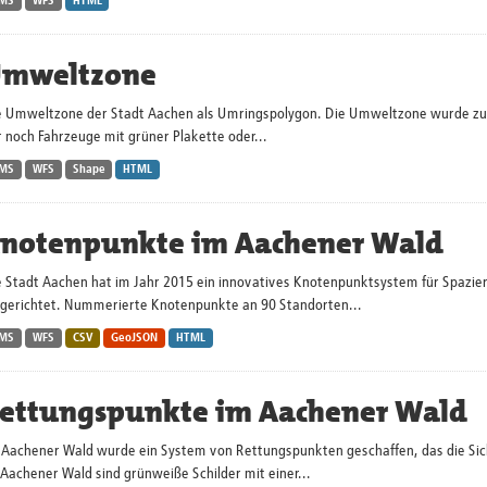
MS
WFS
HTML
mweltzone
e Umweltzone der Stadt Aachen als Umringspolygon. Die Umweltzone wurde zum 
 noch Fahrzeuge mit grüner Plakette oder...
MS
WFS
Shape
HTML
notenpunkte im Aachener Wald
e Stadt Aachen hat im Jahr 2015 ein innovatives Knotenpunktsystem für Spaz
ngerichtet. Nummerierte Knotenpunkte an 90 Standorten...
MS
WFS
CSV
GeoJSON
HTML
ettungspunkte im Aachener Wald
 Aachener Wald wurde ein System von Rettungspunkten geschaffen, das die Sic
Aachener Wald sind grünweiße Schilder mit einer...