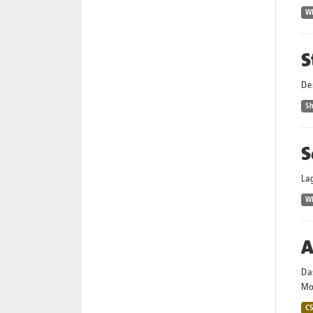
W
S
De
S
S
La
W
A
Da
Mo
C