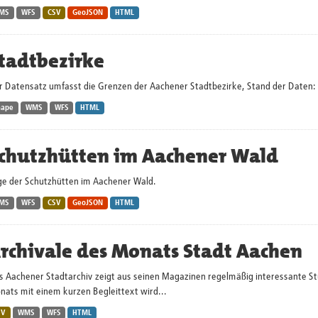
MS
WFS
CSV
GeoJSON
HTML
tadtbezirke
r Datensatz umfasst die Grenzen der Aachener Stadtbezirke, Stand der Daten:
hape
WMS
WFS
HTML
chutzhütten im Aachener Wald
ge der Schutzhütten im Aachener Wald.
MS
WFS
CSV
GeoJSON
HTML
rchivale des Monats Stadt Aachen
s Aachener Stadtarchiv zeigt aus seinen Magazinen regelmäßig interessante St
nats mit einem kurzen Begleittext wird...
SV
WMS
WFS
HTML