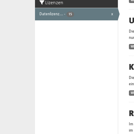
W
Lizenzen
Datenlizenz...
-
x
15
U
Di
nur
W
K
Di
ei
W
R
Im
im 