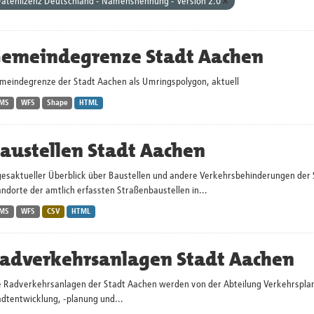
atenlizenz Deutschland - Namensnennung - Version 2.0
emeindegrenze Stadt Aachen
meindegrenze der Stadt Aachen als Umringspolygon, aktuell
MS
WFS
Shape
HTML
austellen Stadt Aachen
gesaktueller Überblick über Baustellen und andere Verkehrsbehinderungen der 
ndorte der amtlich erfassten Straßenbaustellen in...
MS
WFS
CSV
HTML
adverkehrsanlagen Stadt Aachen
e Radverkehrsanlagen der Stadt Aachen werden von der Abteilung Verkehrsplanu
adtentwicklung, -planung und...