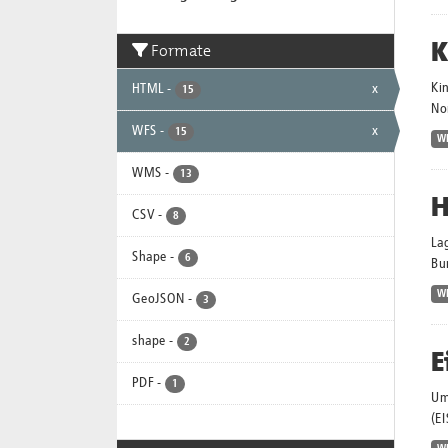
K
Formate
Ki
HTML
-
x
15
No
WFS
-
x
15
W
WMS
-
13
H
CSV
-
8
La
Shape
-
6
Bu
W
GeoJSON
-
3
shape
-
2
E
PDF
-
1
Um
(EI