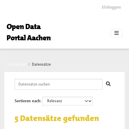
Skip to main content
Einloggen
Open Data
Portal Aachen
Sie sind hier
Datensätze
Sortieren nach
5 Datensätze gefunden