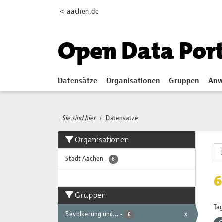
Skip to main content
< aachen.de
Open Data Por
Datensätze
Organisationen
Gruppen
Anw
Sie sind hier
Datensätze
Organisationen
Stadt Aachen
-
6
6
Gruppen
Tag
Bevölkerung und...
-
x
6