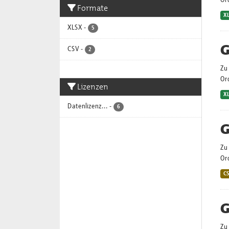
Or
Formate
X
XLSX
-
5
G
CSV
-
2
Zu 
Or
Lizenzen
X
Datenlizenz...
-
6
G
Zu 
Or
C
G
Zu 