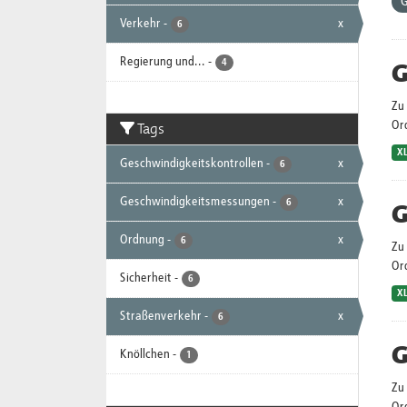
G
Verkehr
-
x
6
Regierung und...
-
G
4
Zu 
Tags
Or
X
Geschwindigkeitskontrollen
-
x
6
Geschwindigkeitsmessungen
-
x
6
G
Ordnung
-
x
6
Zu 
Or
Sicherheit
-
6
X
Straßenverkehr
-
x
6
G
Knöllchen
-
1
Zu 