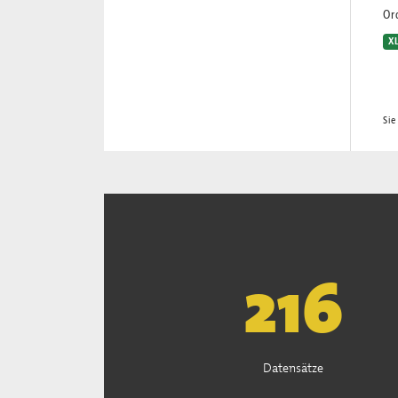
Or
X
Sie
221
Datensätze