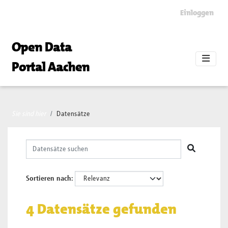
Skip to main content
Einloggen
Open Data
Portal Aachen
Sie sind hier
Datensätze
Sortieren nach
4 Datensätze gefunden