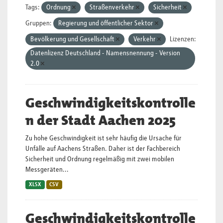
Tags:
Ordnung
Straßenverkehr
Sicherheit
Gruppen:
Regierung und öffentlicher Sektor
Bevölkerung und Gesellschaft
Verkehr
Lizenzen:
Datenlizenz Deutschland - Namensnennung - Version
2.0
Geschwindigkeitskontrolle
n der Stadt Aachen 2025
Zu hohe Geschwindigkeit ist sehr häufig die Ursache für
Unfälle auf Aachens Straßen. Daher ist der Fachbereich
Sicherheit und Ordnung regelmäßig mit zwei mobilen
Messgeräten...
XLSX
CSV
Geschwindigkeitskontrolle