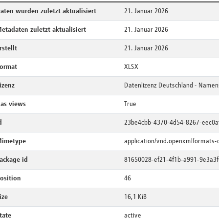
aten wurden zuletzt aktualisiert
21. Januar 2026
etadaten zuletzt aktualisiert
21. Januar 2026
rstellt
21. Januar 2026
ormat
XLSX
izenz
Datenlizenz Deutschland - Namens
as views
True
d
23be4cbb-4370-4d54-8267-eec0a
imetype
application/vnd.openxmlformats-
ackage id
81650028-ef21-4f1b-a991-9e3a3
osition
46
ize
16,1 KiB
tate
active