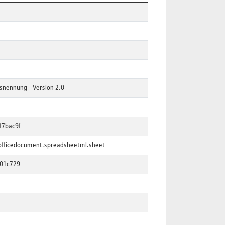
nennung - Version 2.0
f7bac9f
officedocument.spreadsheetml.sheet
f01c729