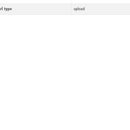
rl type
upload