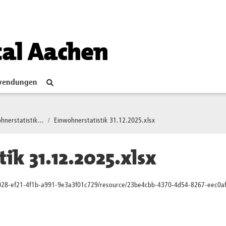
tal Aachen
endungen
hnerstatistik...
Einwohnerstatistik 31.12.2025.xlsx
ik 31.12.2025.xlsx
028-ef21-4f1b-a991-9e3a3f01c729/resource/23be4cbb-4370-4d54-8267-eec0af7ba