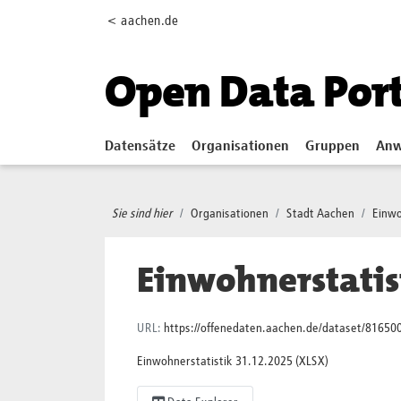
Skip to main content
< aachen.de
Open Data Por
Datensätze
Organisationen
Gruppen
Anw
Sie sind hier
Organisationen
Stadt Aachen
Einwo
Einwohnerstatist
URL:
https://offenedaten.aachen.de/dataset/81650
Einwohnerstatistik 31.12.2025 (XLSX)