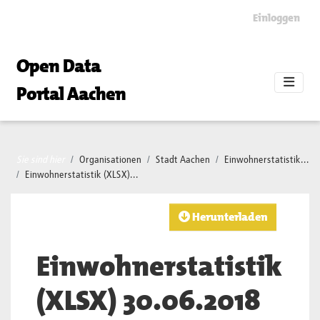
Skip to main content
Einloggen
Open Data
Portal Aachen
Sie sind hier
Organisationen
Stadt Aachen
Einwohnerstatistik...
Einwohnerstatistik (XLSX)...
Herunterladen
Einwohnerstatistik
(XLSX) 30.06.2018