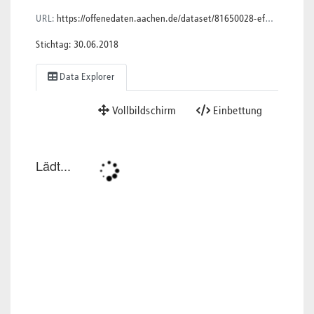
URL:
https://offenedaten.aachen.de/dataset/81650028-ef21-4f1b-a991-9e3a3f01c729/resource/6a00da62-07a9-423e-9fa2-201a730d2cc9/download/uac-open-datadata201806opendataaachen-daten-statistische-bezirkealle.xlsx
Stichtag: 30.06.2018
Data Explorer
Vollbildschirm
Einbettung